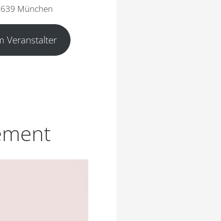
0639 München
 Veranstalter
ement