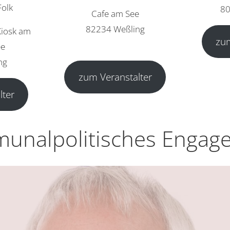
Folk
8
Cafe am See
82234 Weßling
Kiosk am
zum
ee
ng
zum Veranstalter
lter
unalpolitisches Engag