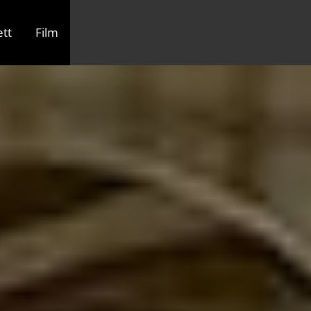
tt
Film