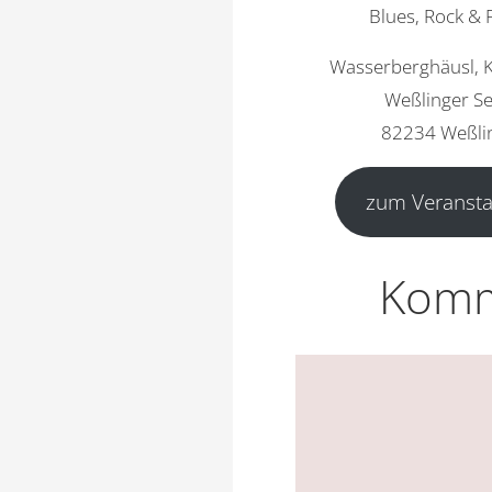
Blues, Rock & 
Wasserberghäusl, 
Weßlinger S
82234 Weßli
zum Veransta
Komm